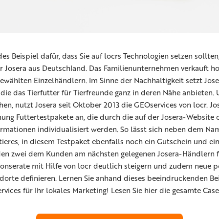
s Beispiel dafür, dass Sie auf locrs Technologien setzen sollten
ler Josera aus Deutschland. Das Familienunternehmen verkauft h
gewählten Einzelhändlern. Im Sinne der Nachhaltigkeit setzt Jose
 die das Tierfutter für Tierfreunde ganz in deren Nähe anbieten.
n, nutzt Josera seit Oktober 2013 die GEOservices von locr. Jos
g Futtertestpakete an, die durch die auf der Josera-Website 
rmationen individualisiert werden. So lässt sich neben dem N
ieres, in diesem Testpaket ebenfalls noch ein Gutschein und eine
den zwei dem Kunden am nächsten gelegenen Josera-Händlern f
onserate mit Hilfe von locr deutlich steigern und zudem neue p
dorte definieren. Lernen Sie anhand dieses beeindruckenden Be
ervices für Ihr lokales Marketing! Lesen Sie hier die gesamte Cas