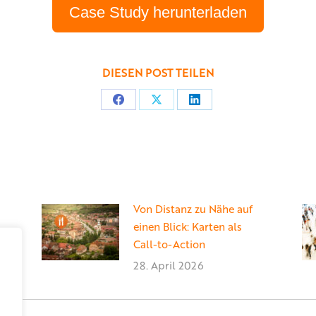
Case Study herunterladen
DIESEN POST TEILEN
Teilen
Teilen
Teilen
auf
auf
auf
Facebook
X
LinkedIn
Von Distanz zu Nähe auf
einen Blick: Karten als
Call-to-Action
28. April 2026