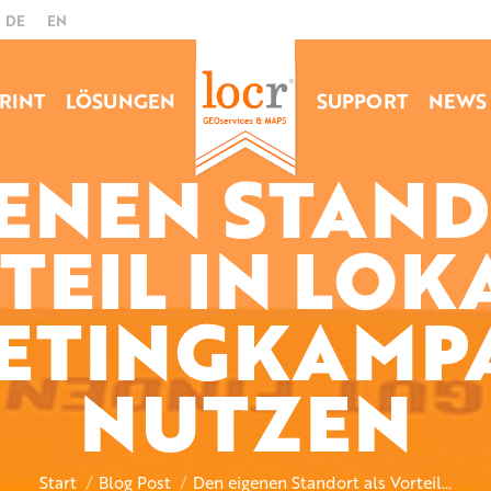
DE
EN
RINT
LÖSUNGEN
SUPPORT
NEWS
GENEN STAND
TEIL IN LOK
ETINGKAMP
Sie befinden sich hier:
NUTZEN
Start
Blog Post
Den eigenen Standort als Vorteil…