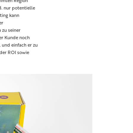
immten Region
. nur potentielle
ting kann
er
 zu seiner
der Kunde noch
 und einfach er zu
 der ROI sowie