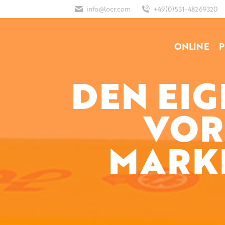
info@locr.com
+49(0)531-48269320
ONLINE
P
DEN EI
VOR
MARK