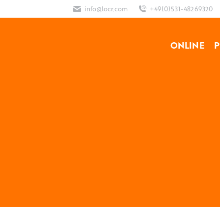
info@locr.com
+49(0)531-48269320
ONLINE
P