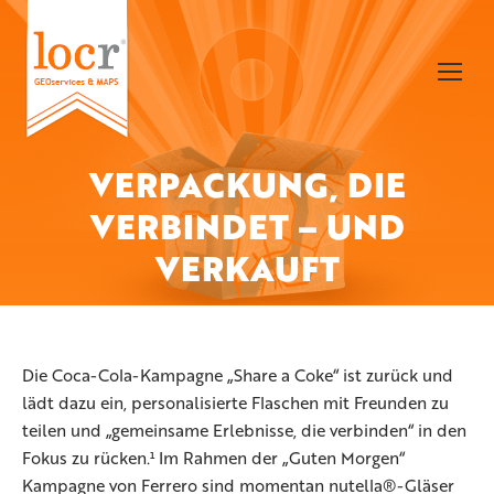
VERPACKUNG, DIE
VERBINDET – UND
Sie befinden sich hier:
VERKAUFT
Die Coca-Cola-Kampagne „Share a Coke“ ist zurück und
lädt dazu ein, personalisierte Flaschen mit Freunden zu
teilen und „gemeinsame Erlebnisse, die verbinden“ in den
Fokus zu rücken.¹ Im Rahmen der „Guten Morgen“
Kampagne von Ferrero sind momentan nutella®-Gläser