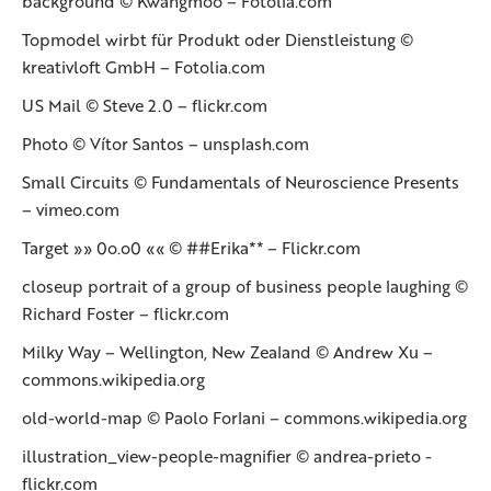
background
© Kwangmoo – Fotolia.com
Topmodel wirbt für Produkt oder Dienstleistung
©
kreativloft GmbH – Fotolia.com
US Mail © Steve 2.0 – flickr.com
Photo © Vítor Santos – unsplash.com
Small Circuits © Fundamentals of Neuroscience Presents
– vimeo.com
Target »» 0o.o0 «« © ##Erika** – Flickr.com
closeup portrait of a group of business people laughing ©
Richard Foster – flickr.com
Milky Way – Wellington, New Zealand © Andrew Xu –
commons.wikipedia.org
old-world-map © Paolo Forlani – commons.wikipedia.org
illustration_view-people-magnifier © andrea-prieto -
flickr.com