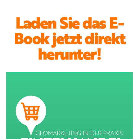
Laden Sie das E-
Book jetzt direkt
herunter!