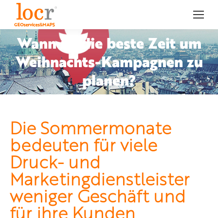
Wann ist die beste Zeit um
Weihnachts-Kampagnen zu
Sie befinden sich hier:
planen?
Die Sommermonate
bedeuten für viele
Druck- und
Marketingdienstleister
weniger Geschäft und
für ihre Kunden