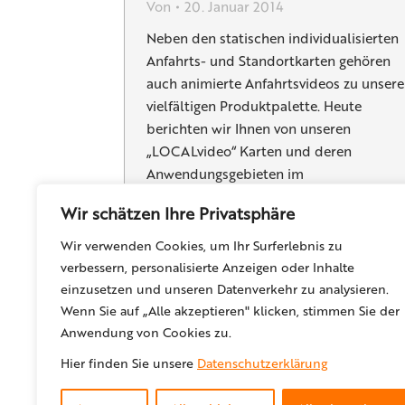
Von
20. Januar 2014
Neben den statischen individualisierten
Anfahrts- und Standortkarten gehören
auch animierte Anfahrtsvideos zu unsere
vielfältigen Produktpalette. Heute
berichten wir Ihnen von unseren
„LOCALvideo“ Karten und deren
Anwendungsgebieten im
Direktmarketing. In LOCALvideo Karten
Wir schätzen Ihre Privatsphäre
wird der beworbene Standort durch ein
dynamisches „Reinzommen“ in eine
Wir verwenden Cookies, um Ihr Surferlebnis zu
Standort- oder Umgebungskarte
verbessern, personalisierte Anzeigen oder Inhalte
besonders hervorgehoben. Die
einzusetzen und unseren Datenverkehr zu analysieren.
Zielposition kann durch individuelle
Wenn Sie auf „Alle akzeptieren" klicken, stimmen Sie der
Icons oder kundenspezisische
Anwendung von Cookies zu.
Firmenlogos…
Hier finden Sie unsere
Datenschutzerklärung