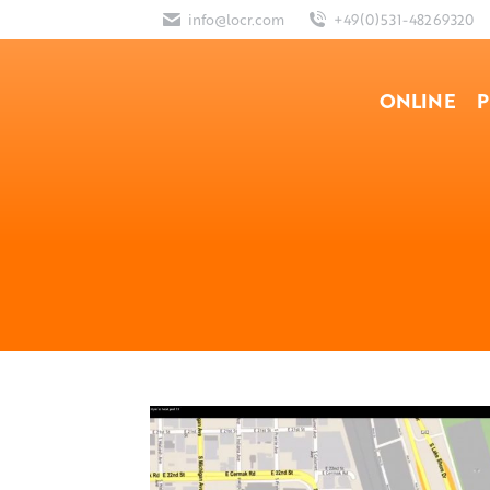
info@locr.com
+49(0)531-48269320
ONLINE
P