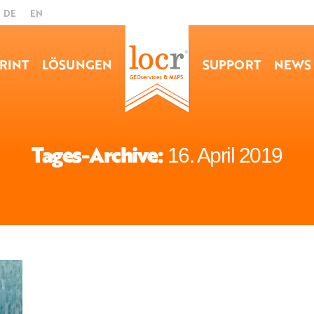
DE
EN
RINT
LÖSUNGEN
SUPPORT
NEWS
Tages-Archive:
16. April 2019