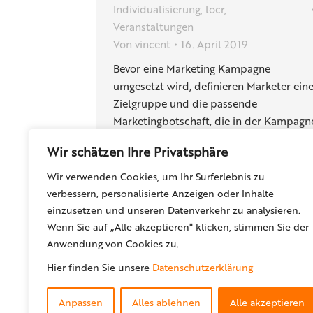
Individualisierung
,
locr
,
Veranstaltungen
Von
vincent
16. April 2019
Bevor eine Marketing Kampagne
umgesetzt wird, definieren Marketer ein
Zielgruppe und die passende
Marketingbotschaft, die in der Kampagn
übermittelt werden soll. Sie wählen ein
Wir schätzen Ihre Privatsphäre
Publikum, dass am ehesten auf das
Angebot der Kampagne reagieren würde
Wir verwenden Cookies, um Ihr Surferlebnis zu
Diese Entscheidung wird auf Basis von
verbessern, personalisierte Anzeigen oder Inhalte
Kundendaten getroffen. Big Data eröffne
einzusetzen und unseren Datenverkehr zu analysieren.
Marketern unendliche Möglichkeiten zur
Wenn Sie auf „Alle akzeptieren" klicken, stimmen Sie der
Personalisierung. Doch für viele
Anwendung von Cookies zu.
Unternehmen…
Hier finden Sie unsere
Datenschutzerklärung
Anpassen
Alles ablehnen
Alle akzeptieren