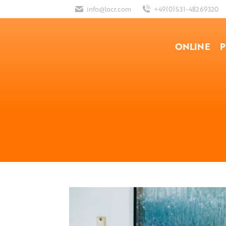
info@locr.com
+49(0)531-48269320
ONLINE
P