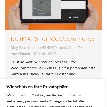
locrMAPS for WooCommerce
Blog Post
,
locr
,
locrFINDER
,
locrONLINE
Von
vincent
18. März 2025
Es ist so weit: Wir stellen locrMAPS for
WooCommerce vor – ein Plugin für personalisierte
Karten in Druckqualität für Poster und
Merchandise Online-Stores! locrMAPS finden sich
weltweit in ganz unterschiedlichen Print- und
Wir schätzen Ihre Privatsphäre
Crossmedia-Projekten und Kampagnen. Es ist
Wir verwenden Cookies, um Ihr Surferlebnis zu
möglich, unsere Karten online mittels Leaflet in
verbessern, personalisierte Anzeigen oder Inhalte
Webseiten oder Apps einzubinden. Nun gehen wir
einzusetzen und unseren Datenverkehr zu analysieren.