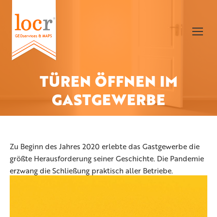
TÜREN ÖFFNEN IM
Sie befinden sich hier:
GASTGEWERBE
Zu Beginn des Jahres 2020 erlebte das Gastgewerbe die
größte Herausforderung seiner Geschichte. Die Pandemie
erzwang die Schließung praktisch aller Betriebe.
Unternehmen sahen sich von jetzt auf gleich mit einem
noch nie dagewesenen Geschäftsrückgang konfrontiert.
Die Umsätze von Hotels in Europa und den USA gingen