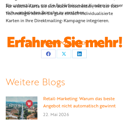
Sie unterstützen, um die Bedürfnisse der Kunden in dieser
Für welche Karte Sie sich auch entscheiden, mit der locr
sich wandelnden Branche zu verstehen.
Technologie können Sie ganz einfach individualisierte
Karten in Ihre Direktmailing-Kampagne integrieren.
Erfahren Sie mehr!
DIESEN POST TEILEN
Teilen
Teilen
Teilen
auf
auf
auf
Facebook
X
LinkedIn
Weitere Blogs
Retail-Marketing: Warum das beste
Angebot nicht automatisch gewinnt
22. Mai 2026