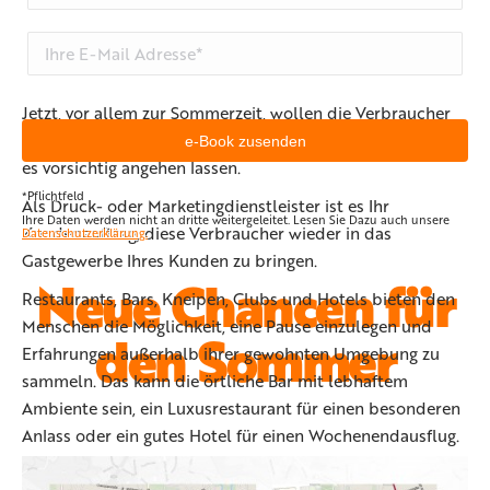
Jetzt, vor allem zur Sommerzeit, wollen die Verbraucher
wieder raus und neue Abenteuer erleben. Doch sie wollen
es vorsichtig angehen lassen.
*Pflichtfeld
Als Druck- oder Marketingdienstleister ist es Ihr
Ihre Daten werden nicht an dritte weitergeleitet. Lesen Sie Dazu auch unsere
Kundenauftrag, diese Verbraucher wieder in das
Datenschutzerklärung.
Gastgewerbe Ihres Kunden zu bringen.
Neue Chancen für
Restaurants, Bars, Kneipen, Clubs und Hotels bieten den
Menschen die Möglichkeit, eine Pause einzulegen und
den Sommer
Erfahrungen außerhalb ihrer gewohnten Umgebung zu
sammeln. Das kann die örtliche Bar mit lebhaftem
Ambiente sein, ein Luxusrestaurant für einen besonderen
Anlass oder ein gutes Hotel für einen Wochenendausflug.
Diese Orte werden von den Menschen von Natur aus