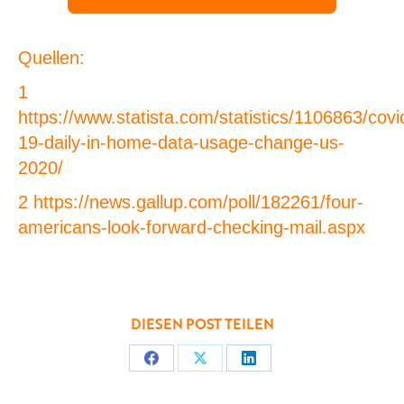
Quellen:
1
https://www.statista.com/statistics/1106863/covi
19-daily-in-home-data-usage-change-us-
2020/
2
https://news.gallup.com/poll/182261/four-
americans-look-forward-checking-mail.aspx
DIESEN POST TEILEN
Teilen
Teilen
Teilen
auf
auf
auf