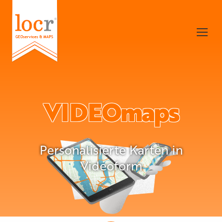
VIDEOmaps
Personalisierte Karten in
Videoform