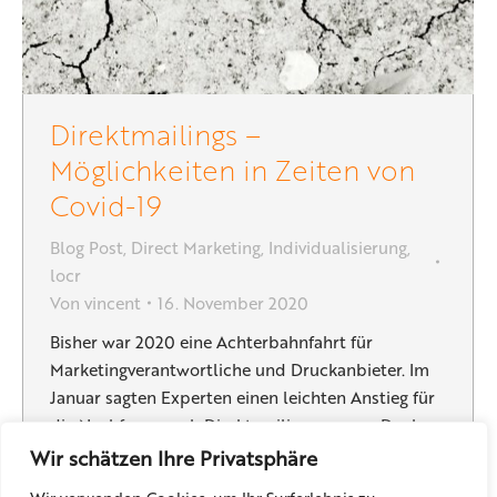
Direktmailings –
Möglichkeiten in Zeiten von
Covid-19
Blog Post
,
Direct Marketing
,
Individualisierung
,
locr
Von
vincent
16. November 2020
Bisher war 2020 eine Achterbahnfahrt für
Marketingverantwortliche und Druckanbieter. Im
Januar sagten Experten einen leichten Anstieg für
die Nachfrage nach Direktmailings voraus. Doch
bis März machte die Pandemie jegliches
Wir schätzen Ihre Privatsphäre
Wachstum zunichte. Das Versenden von