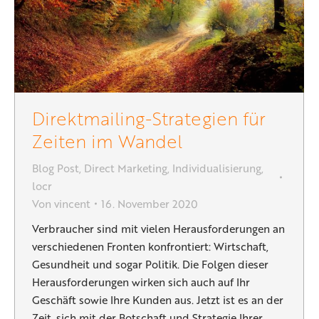
Direktmailing-Strategien für
Zeiten im Wandel
Blog Post
,
Direct Marketing
,
Individualisierung
,
locr
Von
vincent
16. November 2020
Verbraucher sind mit vielen Herausforderungen an
verschiedenen Fronten konfrontiert: Wirtschaft,
Gesundheit und sogar Politik. Die Folgen dieser
Herausforderungen wirken sich auch auf Ihr
Geschäft sowie Ihre Kunden aus. Jetzt ist es an der
Zeit, sich mit der Botschaft und Strategie Ihrer