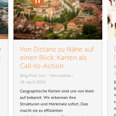
m
Von Distanz zu Nähe auf
t
einen Blick: Karten als
Call-to-Action
B
2
Blog Post
,
locr
Von
andrea
28. April 2026
E
f
Geographische Karten sind uns von klein
V
auf bekannt. Wir erkennen ihre
s
Strukturen und Merkmale sofort. Dies
u
macht sie zu effizienten
s