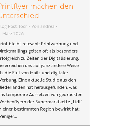
Printflyer machen den
Unterschied
log Post
,
locr
Von
andrea
. März 2026
rint bleibt relevant: Printwerbung und
irektmailings gelten oft als besonders
rfolgreich zu Zeiten der Digitalisierung.
ie erreichen uns auf ganz andere Weise,
ls die Flut von Mails und digitaler
erbung. Eine aktuelle Studie aus den
iederlanden hat herausgefunden, was
as temporäre Aussetzen von gedruckten
ochenflyern der Supermarktkette „Lidl“
n einer bestimmten Region bewirkt hat:
Weniger…