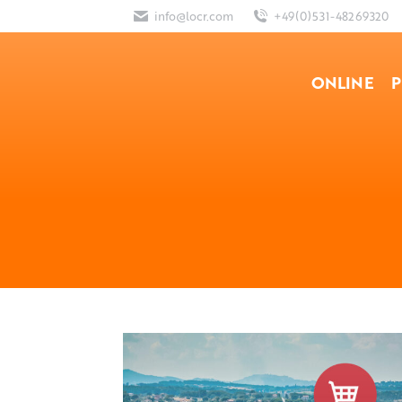
info@locr.com
+49(0)531-48269320
ONLINE
P