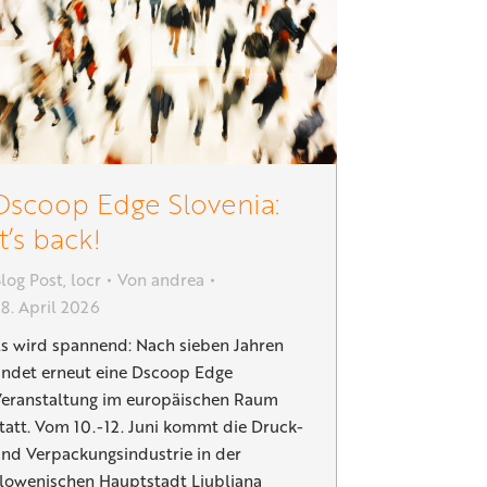
Dscoop Edge Slovenia:
It’s back!
log Post
,
locr
Von
andrea
8. April 2026
s wird spannend: Nach sieben Jahren
indet erneut eine Dscoop Edge
eranstaltung im europäischen Raum
tatt. Vom 10.-12. Juni kommt die Druck-
nd Verpackungsindustrie in der
lowenischen Hauptstadt Ljubljana