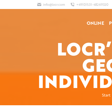
info@locr.com
+49(0)531-48269320
ONLINE
P
LOCR
GE
INDIVI
Start