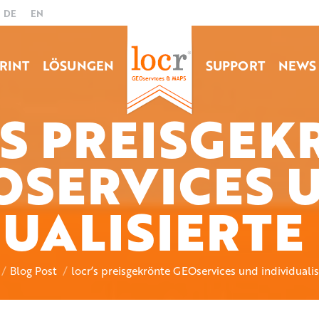
DE
EN
RINT
LÖSUNGEN
SUPPORT
NEWS
’S PREISGEK
OSERVICES 
Sie befinden sich hier:
DUALISIERTE
Blog Post
locr’s preisgekrönte GEOservices und individualis