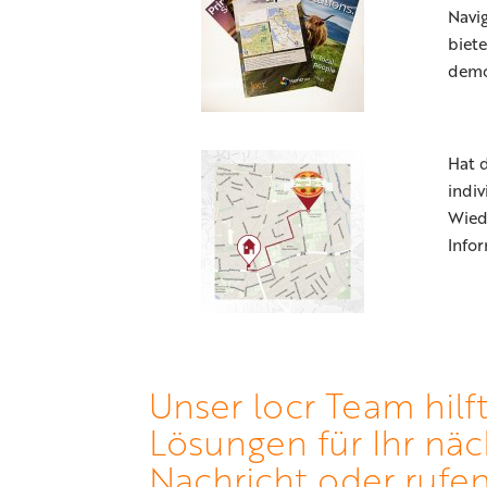
Navi
biet
demo
Hat 
indi
Wied
Info
Unser locr Team hilf
Lösungen für Ihr näc
Nachricht oder rufen