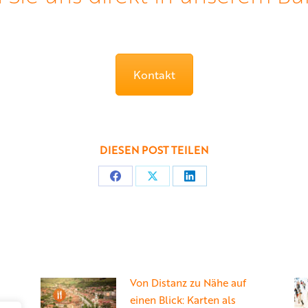
Kontakt
DIESEN POST TEILEN
Teilen
Teilen
Teilen
auf
auf
auf
Facebook
X
LinkedIn
Von Distanz zu Nähe auf
einen Blick: Karten als