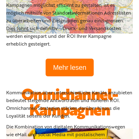
Kampagnen möglichst effizient zu gestalten, ist es
möglich mithilfe von Standortinformationen Adresslisten
zu überarbeiten und Zielgruppen genau einzugrenzen.
Dies lohnt sich definitiv – Druck- und Versandkosten
werden eingespart und der ROI Ihrer Kampagne
erheblich gesteigert.
Mehr lesen
Omnichannel-
Kommunikation über unterschiedliche Kanäle anzubieten
bedeutet steigende Antwortraten und höheren ROI.
Kampagnen
Omnichannel-Strategien stärken darüber hinaus die
Loyalität seitens der Kunden.
Die Kombination von digitalen Kommunikationswegen
wie eMail und Social Media mit postalischem