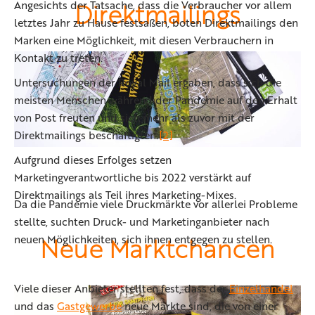
Direktmailings
Angesichts der Tatsache, dass die Verbraucher vor allem
letztes Jahr zu Hause festsaßen, boten Direktmailings den
Marken eine Möglichkeit, mit diesen Verbrauchern in
Kontakt zu treten.
Untersuchungen der Royal Mail ergaben, dass sich die
meisten Menschen während der Pandemie auf den Erhalt
von Post freuten und sich mehr als zuvor mit der
Direktmailings beschäftigten.
[2]
Aufgrund dieses Erfolges setzen
Marketingverantwortliche bis 2022 verstärkt auf
Direktmailings als Teil ihres Marketing-Mixes.
Da die Pandemie viele Druckmärkte vor allerlei Probleme
stellte, suchten Druck- und Marketinganbieter nach
Neue Marktchancen
neuen Möglichkeiten, sich ihnen entgegen zu stellen.
Viele dieser Anbieter stellten fest, dass der
Einzelhandel
und das
Gastgewerbe
neue Märkte sind, die von einer