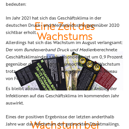
bedeuten:
Im Jahr 2021 hat sich das Geschäftsklima in der
Eine Zeit des
deutschen Druck- und Medienindustrie gegenüber 2020
Wachstums
sichtbar erholt.
Allerdings hat sich das Wachstum im August verlangsamt:
Der vom
Bundesverband Druck und Medien
berechnete
Geschäftsklimaindex sank saisonbereinigt um 0,9 Prozent
gegenüber dem Vormonat. Dennoch liegt das Wachstum
trotz der anhaltenden Lieferengpässe über dem Niveau
von Februar 2020.[1]
Es bleibt abzuwarten, wie sich der aktuelle Anstieg der
Infektionen auf das Geschäftsklima im kommenden Jahr
auswirkt.
Eines der positiven Ergebnisse der letzten anderthalb
Wachstum bei
Jahre war das Wachstum der gedruckten Direktmailings.