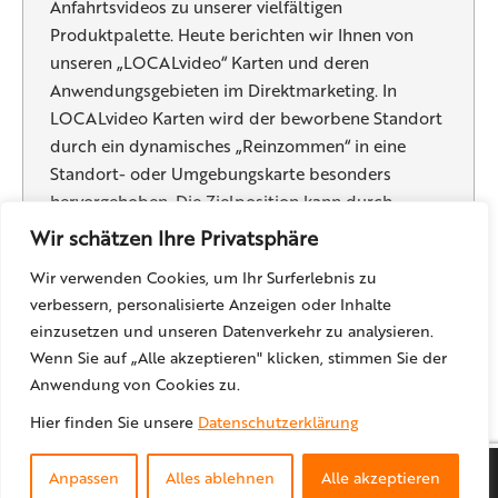
Anfahrtsvideos zu unserer vielfältigen
Produktpalette. Heute berichten wir Ihnen von
unseren „LOCALvideo“ Karten und deren
Anwendungsgebieten im Direktmarketing. In
LOCALvideo Karten wird der beworbene Standort
durch ein dynamisches „Reinzommen“ in eine
Standort- oder Umgebungskarte besonders
hervorgehoben. Die Zielposition kann durch
individuelle Icons oder kundenspezisische
Wir schätzen Ihre Privatsphäre
Firmenlogos…
Wir verwenden Cookies, um Ihr Surferlebnis zu
verbessern, personalisierte Anzeigen oder Inhalte
einzusetzen und unseren Datenverkehr zu analysieren.
Wenn Sie auf „Alle akzeptieren" klicken, stimmen Sie der
←
1
…
7
8
9
10
11
Anwendung von Cookies zu.
Hier finden Sie unsere
Datenschutzerklärung
© locr GmbH
2026
Anpassen
Alles ablehnen
Alle akzeptieren