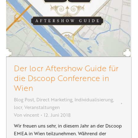
Der locr Aftershow Guide für
die Dscoop Conference in
Wien
Blog Post
,
Direct Marketing
,
Individualisierung
,
locr
,
Veranstaltungen
Von
vincent
12. Juni 2018
Wir freuen uns sehr, in diesem Jahr an der Dscoop
EMEA in Wien teilzunehmen. Während der