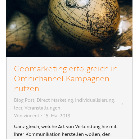
Geomarketing erfolgreich in
Omnichannel Kampagnen
nutzen
Blog Post
,
Direct Marketing
,
Individualisierung
,
locr
,
Veranstaltungen
Von
vincent
15. Mai 2018
Ganz gleich, welche Art von Verbindung Sie mit
Ihrer Kommunikation herstellen wollen, den