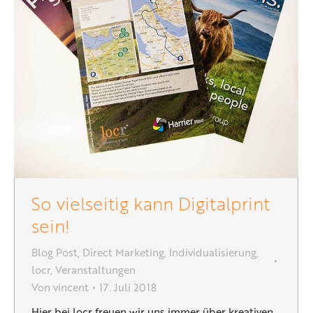
So vielseitig kann Digitalprint
sein!
Blog Post
,
Direct Marketing
,
Individualisierung
,
locr
,
Veranstaltungen
Von
vincent
17. Juli 2018
Hier bei locr freuen wir uns immer über kreativen