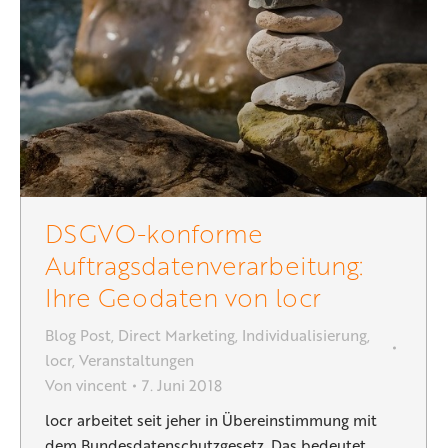
DSGVO-konforme
Auftragsdatenverarbeitung:
Ihre Geodaten von locr
Blog Post
,
Direct Marketing
,
Individualisierung
,
locr
,
Veranstaltungen
Von
vincent
7. Juni 2018
locr arbeitet seit jeher in Übereinstimmung mit
dem Bundesdatenschutzgesetz. Das bedeutet,