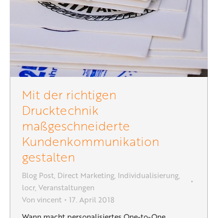
Mit der richtigen
Drucktechnik
maßgeschneiderte
Kundenkommunikation
gestalten
Blog Post
,
Direct Marketing
,
Individualisierung
,
locr
,
Veranstaltungen
Von
vincent
17. April 2018
Wann macht personalisiertes One-to-One