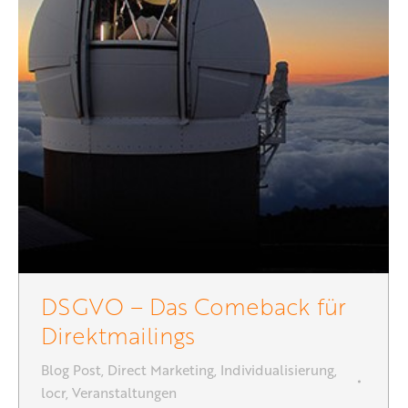
DSGVO – Das Comeback für
Direktmailings
Blog Post
,
Direct Marketing
,
Individualisierung
,
locr
,
Veranstaltungen