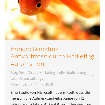
Höhere Direktmail
Antwortraten durch Marketing
Automation
Blog Post
,
Direct Marketing
,
Individualisierung
,
locr
,
Veranstaltungen
Von
vincent
14. Mai 2018
Eine Studie von Microsoft hat ermittelt, dass die
menschliche Aufmerksamkeitsspanne von 12
Sekunden im Jahr 2000 auf 8 Sekunden gesunken