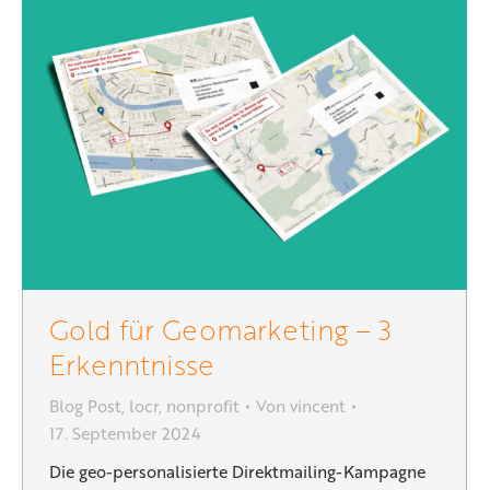
Gold für Geomarketing – 3
Erkenntnisse
Blog Post
,
locr
,
nonprofit
Von
vincent
17. September 2024
Die geo-personalisierte Direktmailing-Kampagne