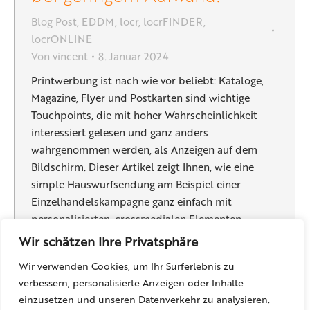
Blog Post
,
EDDM
,
locr
,
locrFINDER
,
locrONLINE
Von
vincent
8. Januar 2024
Printwerbung ist nach wie vor beliebt: Kataloge,
Magazine, Flyer und Postkarten sind wichtige
Touchpoints, die mit hoher Wahrscheinlichkeit
interessiert gelesen und ganz anders
wahrgenommen werden, als Anzeigen auf dem
Bildschirm. Dieser Artikel zeigt Ihnen, wie eine
simple Hauswurfsendung am Beispiel einer
Einzelhandelskampagne ganz einfach mit
personalisierten, crossmedialen Elementen
aufgewertet werden kann. Ein
Wir schätzen Ihre Privatsphäre
Bekleidungsunternehmen vertreibt Mode…
Wir verwenden Cookies, um Ihr Surferlebnis zu
verbessern, personalisierte Anzeigen oder Inhalte
einzusetzen und unseren Datenverkehr zu analysieren.