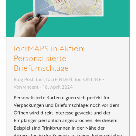
locrMAPS in Aktion:
Personalisierte
Briefumschläge
Blog Post
,
locr
,
locrFINDER
,
locrONLINE
Von
vincent
16. April 2024
Personalisierte Karten eignen sich perfekt für
Verpackungen und Briefumschläge: noch vor dem
Öffnen wird direkt Interesse geweckt und der
Empfänger persönlich angesprochen. Bei diesem
Beispiel sind Trinkbrunnen in der Nähe der
Adressaten in der Schweiz zu sehen. Jeder einzelne