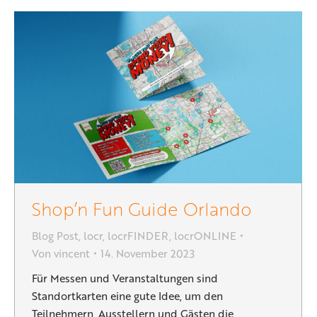
Shop’n Fun Guide Orlando
Blog Post
,
locr
,
locrFINDER
,
locrONLINE
Von
vincent
14. November 2023
Für Messen und Veranstaltungen sind
Standortkarten eine gute Idee, um den
Teilnehmern, Ausstellern und Gästen die