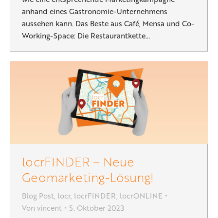
anhand eines Gastronomie-Unternehmens
aussehen kann. Das Beste aus Café, Mensa und Co-
Working-Space: Die Restaurantkette…
locrFINDER – Neue
Geomarketing-Lösung!
Blog Post
,
locr
,
locrFINDER
,
locrONLINE
Von
vincent
5. Oktober 2023