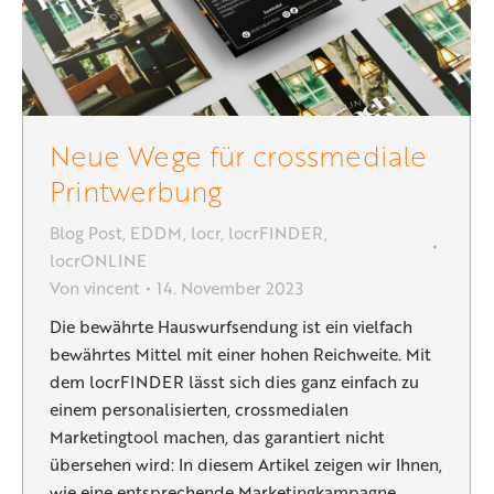
Neue Wege für crossmediale
Printwerbung
Blog Post
,
EDDM
,
locr
,
locrFINDER
,
locrONLINE
Von
vincent
14. November 2023
Die bewährte Hauswurfsendung ist ein vielfach
bewährtes Mittel mit einer hohen Reichweite. Mit
dem locrFINDER lässt sich dies ganz einfach zu
einem personalisierten, crossmedialen
Marketingtool machen, das garantiert nicht
übersehen wird: In diesem Artikel zeigen wir Ihnen,
wie eine entsprechende Marketingkampagne