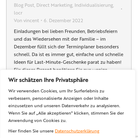
Blog Post
,
Direct Marketing
,
Individualisierung
,
locr
Von
vincent
6. Dezember 2022
Einladungen bei lieben Freunden, Betriebsfeiern
und das Wiedersehen mit der Familie – im
Dezember füllt sich der Terminplaner besonders
schnell. Da ist es immer gut, einfache und schnelle
Ideen für Last-Minute-Geschenke parat zu haben!
Für dieses Rezept benötigen Sie nur wenige
Zutaten, die nach Wunsch abgeändert werden
Wir schätzen Ihre Privatsphäre
können und mit denen sich leicht eine größere…
Wir verwenden Cookies, um Ihr Surferlebnis zu
verbessern, personalisierte Anzeigen oder Inhalte
einzusetzen und unseren Datenverkehr zu analysieren.
Wenn Sie auf „Alle akzeptieren" klicken, stimmen Sie der
←
1
2
3
4
5
…
11
→
Anwendung von Cookies zu.
Hier finden Sie unsere
Datenschutzerklärung