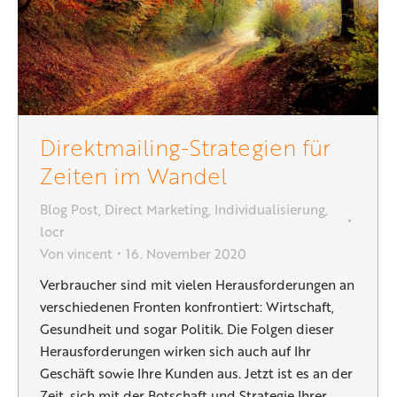
Direktmailing-Strategien für
Zeiten im Wandel
Blog Post
,
Direct Marketing
,
Individualisierung
,
locr
Von
vincent
16. November 2020
Verbraucher sind mit vielen Herausforderungen an
verschiedenen Fronten konfrontiert: Wirtschaft,
Gesundheit und sogar Politik. Die Folgen dieser
Herausforderungen wirken sich auch auf Ihr
Geschäft sowie Ihre Kunden aus. Jetzt ist es an der
Zeit, sich mit der Botschaft und Strategie Ihrer