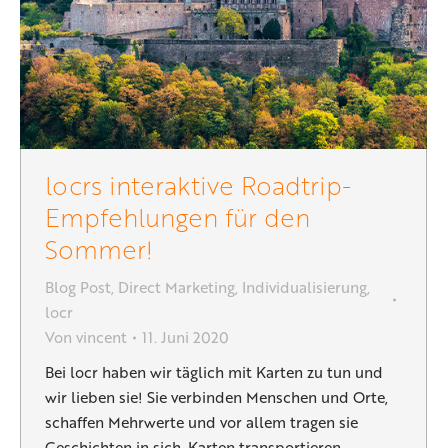
locrs interaktive Roadtrip-
Empfehlungen für den
Sommer!
Blog Post
,
Direct Marketing
,
Individualisierung
,
locr
Von
vincent
11. Juni 2020
Bei locr haben wir täglich mit Karten zu tun und
wir lieben sie! Sie verbinden Menschen und Orte,
schaffen Mehrwerte und vor allem tragen sie
Geschichten in sich. Karten transportieren